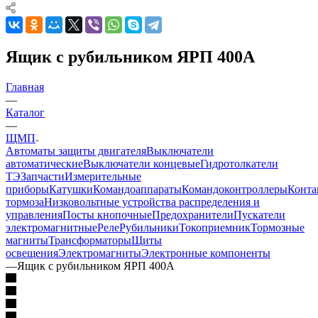
Ящик с рубильником ЯРП 400А
Главная
—
Каталог
—
ЩМП
Автоматы защиты двигателя
Выключатели
автоматические
Выключатели концевые
Гидротолкатели
ТЭ
Запчасти
Измерительные
приборы
Катушки
Командоаппараты
Командоконтроллеры
Конта
тормоза
Низковольтные устройства распределения и
управления
Посты кнопочные
Предохранители
Пускатели
электромагнитные
Реле
Рубильники
Токоприемник
Тормозные
магниты
Трансформаторы
Щиты
освещения
Электромагниты
Электронные компоненты
—
Ящик с рубильником ЯРП 400А