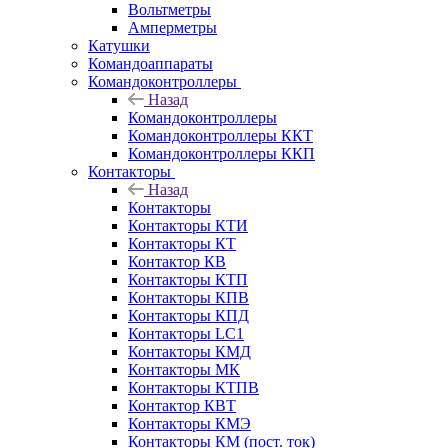
Вольтметры
Амперметры
Катушки
Командоаппараты
Командоконтроллеры
Назад
Командоконтроллеры
Командоконтроллеры ККТ
Командоконтроллеры ККП
Контакторы
Назад
Контакторы
Контакторы КТИ
Контакторы КТ
Контактор КВ
Контакторы КТП
Контакторы КПВ
Контакторы КПД
Контакторы LC1
Контакторы КМД
Контакторы МК
Контакторы КТПВ
Контактор КВТ
Контакторы КМЭ
Контакторы КМ (пост. ток)