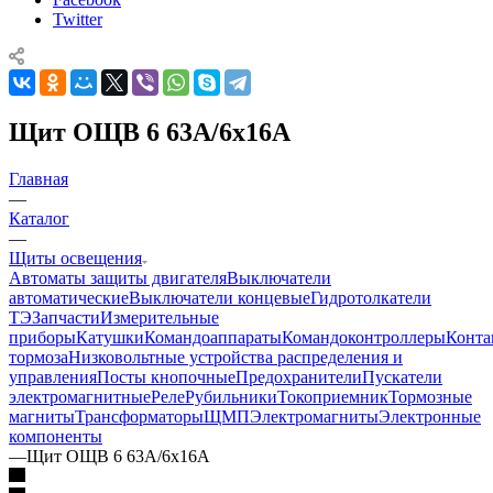
Twitter
Щит ОЩВ 6 63А/6х16А
Главная
—
Каталог
—
Щиты освещения
Автоматы защиты двигателя
Выключатели
автоматические
Выключатели концевые
Гидротолкатели
ТЭ
Запчасти
Измерительные
приборы
Катушки
Командоаппараты
Командоконтроллеры
Конта
тормоза
Низковольтные устройства распределения и
управления
Посты кнопочные
Предохранители
Пускатели
электромагнитные
Реле
Рубильники
Токоприемник
Тормозные
магниты
Трансформаторы
ЩМП
Электромагниты
Электронные
компоненты
—
Щит ОЩВ 6 63А/6х16А