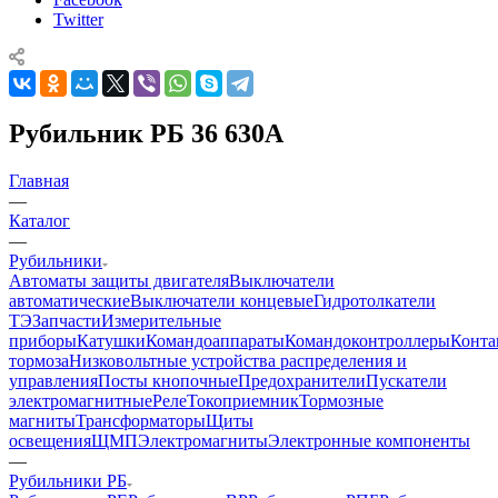
Twitter
Рубильник РБ 36 630А
Главная
—
Каталог
—
Рубильники
Автоматы защиты двигателя
Выключатели
автоматические
Выключатели концевые
Гидротолкатели
ТЭ
Запчасти
Измерительные
приборы
Катушки
Командоаппараты
Командоконтроллеры
Конта
тормоза
Низковольтные устройства распределения и
управления
Посты кнопочные
Предохранители
Пускатели
электромагнитные
Реле
Токоприемник
Тормозные
магниты
Трансформаторы
Щиты
освещения
ЩМП
Электромагниты
Электронные компоненты
—
Рубильники РБ