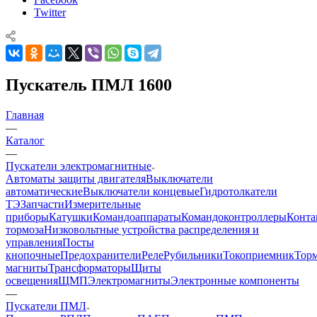
Twitter
Пускатель ПМЛ 1600
Главная
—
Каталог
—
Пускатели электромагнитные
Автоматы защиты двигателя
Выключатели
автоматические
Выключатели концевые
Гидротолкатели
ТЭ
Запчасти
Измерительные
приборы
Катушки
Командоаппараты
Командоконтроллеры
Конта
тормоза
Низковольтные устройства распределения и
управления
Посты
кнопочные
Предохранители
Реле
Рубильники
Токоприемник
Тор
магниты
Трансформаторы
Щиты
освещения
ЩМП
Электромагниты
Электронные компоненты
—
Пускатели ПМЛ