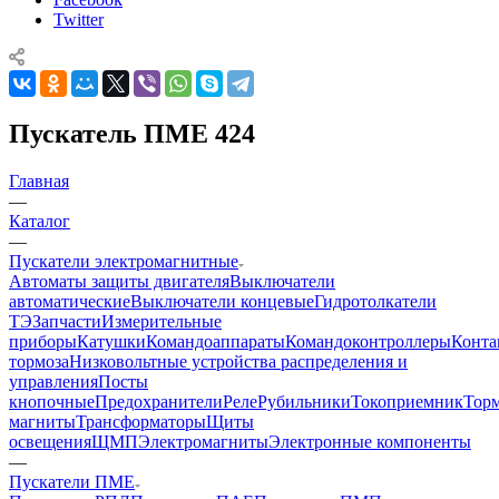
Twitter
Пускатель ПМЕ 424
Главная
—
Каталог
—
Пускатели электромагнитные
Автоматы защиты двигателя
Выключатели
автоматические
Выключатели концевые
Гидротолкатели
ТЭ
Запчасти
Измерительные
приборы
Катушки
Командоаппараты
Командоконтроллеры
Конта
тормоза
Низковольтные устройства распределения и
управления
Посты
кнопочные
Предохранители
Реле
Рубильники
Токоприемник
Тор
магниты
Трансформаторы
Щиты
освещения
ЩМП
Электромагниты
Электронные компоненты
—
Пускатели ПМЕ