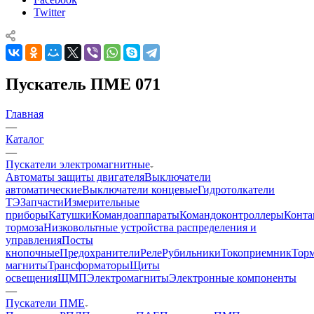
Twitter
Пускатель ПМЕ 071
Главная
—
Каталог
—
Пускатели электромагнитные
Автоматы защиты двигателя
Выключатели
автоматические
Выключатели концевые
Гидротолкатели
ТЭ
Запчасти
Измерительные
приборы
Катушки
Командоаппараты
Командоконтроллеры
Конта
тормоза
Низковольтные устройства распределения и
управления
Посты
кнопочные
Предохранители
Реле
Рубильники
Токоприемник
Тор
магниты
Трансформаторы
Щиты
освещения
ЩМП
Электромагниты
Электронные компоненты
—
Пускатели ПМЕ