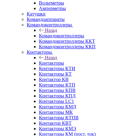
Вольтметры
Амперметры
Катушки
Командоаппараты
Командоконтроллеры
Назад
Командоконтроллеры
Командоконтроллеры ККТ
Командоконтроллеры ККП
Контакторы
Назад
Контакторы
Контакторы КТИ
Контакторы КТ
Контактор КВ
Контакторы КТП
Контакторы КПВ
Контакторы КПД
Контакторы LC1
Контакторы КМД
Контакторы МК
Контакторы КТПВ
Контактор КВТ
Контакторы КМЭ
Контакторы КМ (пост. ток)