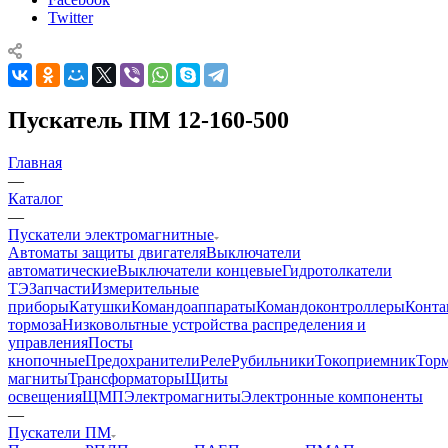
Twitter
Пускатель ПМ 12-160-500
Главная
—
Каталог
—
Пускатели электромагнитные
Автоматы защиты двигателя
Выключатели
автоматические
Выключатели концевые
Гидротолкатели
ТЭ
Запчасти
Измерительные
приборы
Катушки
Командоаппараты
Командоконтроллеры
Конта
тормоза
Низковольтные устройства распределения и
управления
Посты
кнопочные
Предохранители
Реле
Рубильники
Токоприемник
Тор
магниты
Трансформаторы
Щиты
освещения
ЩМП
Электромагниты
Электронные компоненты
—
Пускатели ПМ