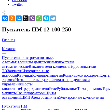
Twitter
Пускатель ПМ 12-100-250
Главная
—
Каталог
—
Пускатели электромагнитные
Автоматы защиты двигателя
Выключатели
автоматические
Выключатели концевые
Гидротолкатели
ТЭ
Запчасти
Измерительные
приборы
Катушки
Командоаппараты
Командоконтроллеры
Конта
тормоза
Низковольтные устройства распределения и
управления
Посты
кнопочные
Предохранители
Реле
Рубильники
Токоприемник
Тор
магниты
Трансформаторы
Щиты
освещения
ЩМП
Электромагниты
Электронные компоненты
—
Пускатели ПМ