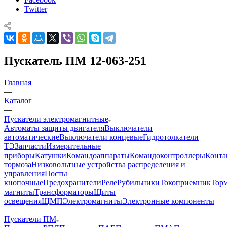
Twitter
Пускатель ПМ 12-063-251
Главная
—
Каталог
—
Пускатели электромагнитные
Автоматы защиты двигателя
Выключатели
автоматические
Выключатели концевые
Гидротолкатели
ТЭ
Запчасти
Измерительные
приборы
Катушки
Командоаппараты
Командоконтроллеры
Конта
тормоза
Низковольтные устройства распределения и
управления
Посты
кнопочные
Предохранители
Реле
Рубильники
Токоприемник
Тор
магниты
Трансформаторы
Щиты
освещения
ЩМП
Электромагниты
Электронные компоненты
—
Пускатели ПМ