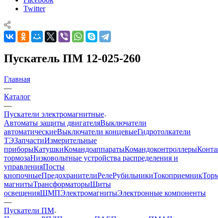
Twitter
Пускатель ПМ 12-025-260
Главная
—
Каталог
—
Пускатели электромагнитные
Автоматы защиты двигателя
Выключатели
автоматические
Выключатели концевые
Гидротолкатели
ТЭ
Запчасти
Измерительные
приборы
Катушки
Командоаппараты
Командоконтроллеры
Конта
тормоза
Низковольтные устройства распределения и
управления
Посты
кнопочные
Предохранители
Реле
Рубильники
Токоприемник
Тор
магниты
Трансформаторы
Щиты
освещения
ЩМП
Электромагниты
Электронные компоненты
—
Пускатели ПМ