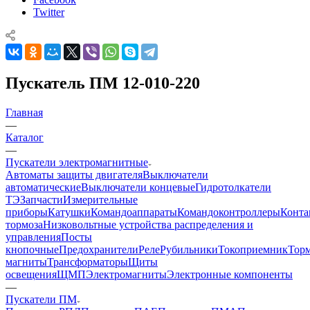
Twitter
Пускатель ПМ 12-010-220
Главная
—
Каталог
—
Пускатели электромагнитные
Автоматы защиты двигателя
Выключатели
автоматические
Выключатели концевые
Гидротолкатели
ТЭ
Запчасти
Измерительные
приборы
Катушки
Командоаппараты
Командоконтроллеры
Конта
тормоза
Низковольтные устройства распределения и
управления
Посты
кнопочные
Предохранители
Реле
Рубильники
Токоприемник
Тор
магниты
Трансформаторы
Щиты
освещения
ЩМП
Электромагниты
Электронные компоненты
—
Пускатели ПМ