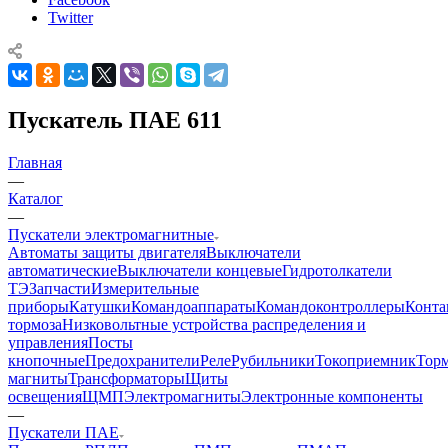
Twitter
Пускатель ПАЕ 611
Главная
—
Каталог
—
Пускатели электромагнитные
Автоматы защиты двигателя
Выключатели
автоматические
Выключатели концевые
Гидротолкатели
ТЭ
Запчасти
Измерительные
приборы
Катушки
Командоаппараты
Командоконтроллеры
Конта
тормоза
Низковольтные устройства распределения и
управления
Посты
кнопочные
Предохранители
Реле
Рубильники
Токоприемник
Тор
магниты
Трансформаторы
Щиты
освещения
ЩМП
Электромагниты
Электронные компоненты
—
Пускатели ПАЕ