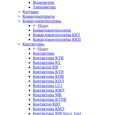
Вольтметры
Амперметры
Катушки
Командоаппараты
Командоконтроллеры
Назад
Командоконтроллеры
Командоконтроллеры ККТ
Командоконтроллеры ККП
Контакторы
Назад
Контакторы
Контакторы КТИ
Контакторы КТ
Контактор КВ
Контакторы КТП
Контакторы КПВ
Контакторы КПД
Контакторы LC1
Контакторы КМД
Контакторы МК
Контакторы КТПВ
Контактор КВТ
Контакторы КМЭ
Контакторы КМ (пост. ток)