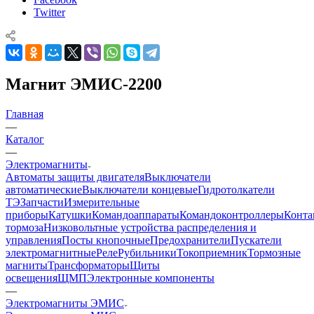
Twitter
Магнит ЭМИС-2200
Главная
—
Каталог
—
Электромагниты
Автоматы защиты двигателя
Выключатели
автоматические
Выключатели концевые
Гидротолкатели
ТЭ
Запчасти
Измерительные
приборы
Катушки
Командоаппараты
Командоконтроллеры
Конта
тормоза
Низковольтные устройства распределения и
управления
Посты кнопочные
Предохранители
Пускатели
электромагнитные
Реле
Рубильники
Токоприемник
Тормозные
магниты
Трансформаторы
Щиты
освещения
ЩМП
Электронные компоненты
—
Электромагниты ЭМИС