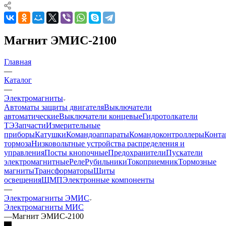
Магнит ЭМИС-2100
Главная
—
Каталог
—
Электромагниты
Автоматы защиты двигателя
Выключатели
автоматические
Выключатели концевые
Гидротолкатели
ТЭ
Запчасти
Измерительные
приборы
Катушки
Командоаппараты
Командоконтроллеры
Конта
тормоза
Низковольтные устройства распределения и
управления
Посты кнопочные
Предохранители
Пускатели
электромагнитные
Реле
Рубильники
Токоприемник
Тормозные
магниты
Трансформаторы
Щиты
освещения
ЩМП
Электронные компоненты
—
Электромагниты ЭМИС
Электромагниты МИС
—
Магнит ЭМИС-2100