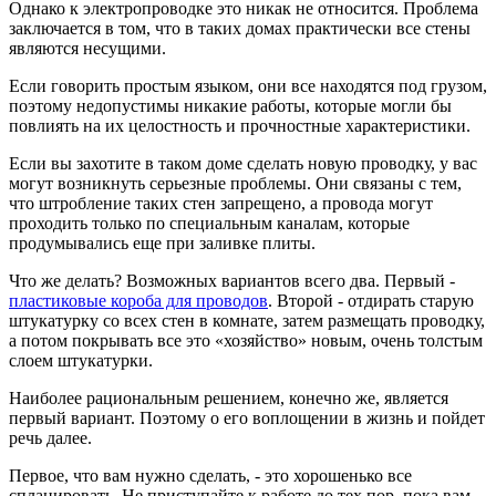
Однако к электропроводке это никак не относится. Проблема
заключается в том, что в таких домах практически все стены
являются несущими.
Если говорить простым языком, они все находятся под грузом,
поэтому недопустимы никакие работы, которые могли бы
повлиять на их целостность и прочностные характеристики.
Если вы захотите в таком доме сделать новую проводку, у вас
могут возникнуть серьезные проблемы. Они связаны с тем,
что штробление таких стен запрещено, а провода могут
проходить только по специальным каналам, которые
продумывались еще при заливке плиты.
Что же делать? Возможных вариантов всего два. Первый -
пластиковые короба для проводов
. Второй - отдирать старую
штукатурку со всех стен в комнате, затем размещать проводку,
а потом покрывать все это «хозяйство» новым, очень толстым
слоем штукатурки.
Наиболее рациональным решением, конечно же, является
первый вариант. Поэтому о его воплощении в жизнь и пойдет
речь далее.
Первое, что вам нужно сделать, - это хорошенько все
спланировать. Не приступайте к работе до тех пор, пока вам