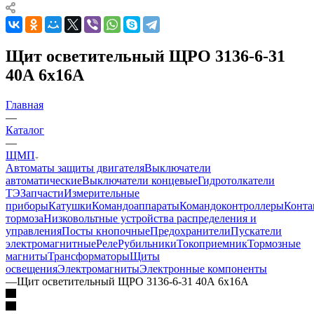
Щит осветительный ЩРО 3136-6-31
40А 6х16А
Главная
—
Каталог
—
ЩМП
Автоматы защиты двигателя
Выключатели
автоматические
Выключатели концевые
Гидротолкатели
ТЭ
Запчасти
Измерительные
приборы
Катушки
Командоаппараты
Командоконтроллеры
Конта
тормоза
Низковольтные устройства распределения и
управления
Посты кнопочные
Предохранители
Пускатели
электромагнитные
Реле
Рубильники
Токоприемник
Тормозные
магниты
Трансформаторы
Щиты
освещения
Электромагниты
Электронные компоненты
—
Щит осветительный ЩРО 3136-6-31 40А 6х16А