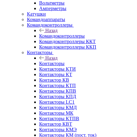
Вольтметры
Амперметры
Катушки
Командоаппараты
Командоконтроллеры
Назад
Командоконтроллеры
Командоконтроллеры ККТ
Командоконтроллеры ККП
Контакторы
Назад
Контакторы
Контакторы КТИ
Контакторы КТ
Контактор КВ
Контакторы КТП
Контакторы КПВ
Контакторы КПД
Контакторы LC1
Контакторы КМД
Контакторы МК
Контакторы КТПВ
Контактор КВТ
Контакторы КМЭ
Контакторы КМ (пост. ток)