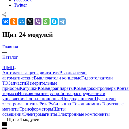
Twitter
Щит 24 модулей
Главная
—
Каталог
—
ЩМП
Автоматы защиты двигателя
Выключатели
автоматические
Выключатели концевые
Гидротолкатели
ТЭ
Запчасти
Измерительные
приборы
Катушки
Командоаппараты
Командоконтроллеры
Конта
тормоза
Низковольтные устройства распределения и
управления
Посты кнопочные
Предохранители
Пускатели
электромагнитные
Реле
Рубильники
Токоприемник
Тормозные
магниты
Трансформаторы
Щиты
освещения
Электромагниты
Электронные компоненты
—
Щит 24 модулей