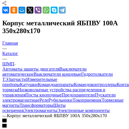
Корпус металлический ЯБПВУ 100А
350х280х170
Главная
—
Каталог
—
ЩМП
Автоматы защиты двигателя
Выключатели
автоматические
Выключатели концевые
Гидротолкатели
ТЭ
Запчасти
Измерительные
приборы
Катушки
Командоаппараты
Командоконтроллеры
Конта
тормоза
Низковольтные устройства распределения и
управления
Посты кнопочные
Предохранители
Пускатели
электромагнитные
Реле
Рубильники
Токоприемник
Тормозные
магниты
Трансформаторы
Щиты
освещения
Электромагниты
Электронные компоненты
—
Корпус металлический ЯБПВУ 100А 350х280х170