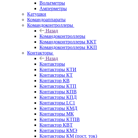
Вольтметры
Амперметры
Катушки
Командоаппараты
Командоконтроллеры
Назад
Командоконтроллеры
Командоконтроллеры ККТ
Командоконтроллеры ККП
Контакторы
Назад
Контакторы
Контакторы КТИ
Контакторы КТ
Контактор КВ
Контакторы КТП
Контакторы КПВ
Контакторы КПД
Контакторы LC1
Контакторы КМД
Контакторы МК
Контакторы КТПВ
Контактор КВТ
Контакторы КМЭ
Контакторы КМ (пост. ток)