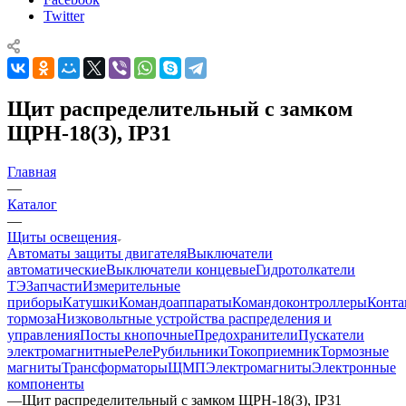
Twitter
Щит распределительный с замком
ЩРН-18(З), IP31
Главная
—
Каталог
—
Щиты освещения
Автоматы защиты двигателя
Выключатели
автоматические
Выключатели концевые
Гидротолкатели
ТЭ
Запчасти
Измерительные
приборы
Катушки
Командоаппараты
Командоконтроллеры
Конта
тормоза
Низковольтные устройства распределения и
управления
Посты кнопочные
Предохранители
Пускатели
электромагнитные
Реле
Рубильники
Токоприемник
Тормозные
магниты
Трансформаторы
ЩМП
Электромагниты
Электронные
компоненты
—
Щит распределительный с замком ЩРН-18(З), IP31