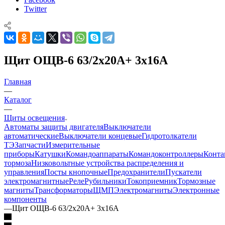
Twitter
Щит ОЩВ-6 63/2х20А+ 3х16А
Главная
—
Каталог
—
Щиты освещения
Автоматы защиты двигателя
Выключатели
автоматические
Выключатели концевые
Гидротолкатели
ТЭ
Запчасти
Измерительные
приборы
Катушки
Командоаппараты
Командоконтроллеры
Конта
тормоза
Низковольтные устройства распределения и
управления
Посты кнопочные
Предохранители
Пускатели
электромагнитные
Реле
Рубильники
Токоприемник
Тормозные
магниты
Трансформаторы
ЩМП
Электромагниты
Электронные
компоненты
—
Щит ОЩВ-6 63/2х20А+ 3х16А