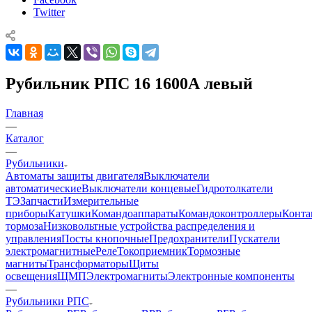
Twitter
Рубильник РПС 16 1600А левый
Главная
—
Каталог
—
Рубильники
Автоматы защиты двигателя
Выключатели
автоматические
Выключатели концевые
Гидротолкатели
ТЭ
Запчасти
Измерительные
приборы
Катушки
Командоаппараты
Командоконтроллеры
Конта
тормоза
Низковольтные устройства распределения и
управления
Посты кнопочные
Предохранители
Пускатели
электромагнитные
Реле
Токоприемник
Тормозные
магниты
Трансформаторы
Щиты
освещения
ЩМП
Электромагниты
Электронные компоненты
—
Рубильники РПС