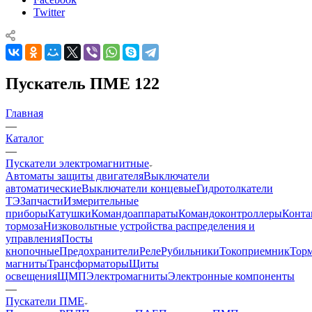
Twitter
Пускатель ПМЕ 122
Главная
—
Каталог
—
Пускатели электромагнитные
Автоматы защиты двигателя
Выключатели
автоматические
Выключатели концевые
Гидротолкатели
ТЭ
Запчасти
Измерительные
приборы
Катушки
Командоаппараты
Командоконтроллеры
Конта
тормоза
Низковольтные устройства распределения и
управления
Посты
кнопочные
Предохранители
Реле
Рубильники
Токоприемник
Тор
магниты
Трансформаторы
Щиты
освещения
ЩМП
Электромагниты
Электронные компоненты
—
Пускатели ПМЕ