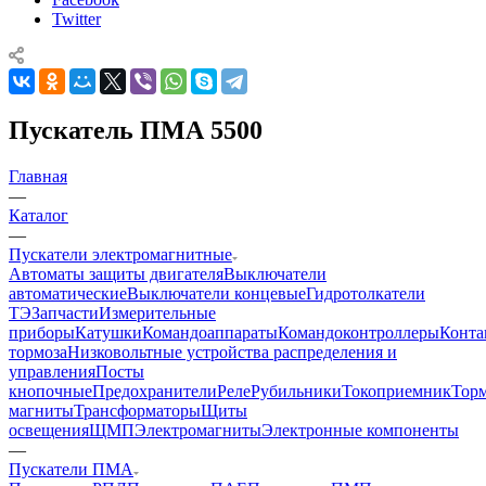
Twitter
Пускатель ПМА 5500
Главная
—
Каталог
—
Пускатели электромагнитные
Автоматы защиты двигателя
Выключатели
автоматические
Выключатели концевые
Гидротолкатели
ТЭ
Запчасти
Измерительные
приборы
Катушки
Командоаппараты
Командоконтроллеры
Конта
тормоза
Низковольтные устройства распределения и
управления
Посты
кнопочные
Предохранители
Реле
Рубильники
Токоприемник
Тор
магниты
Трансформаторы
Щиты
освещения
ЩМП
Электромагниты
Электронные компоненты
—
Пускатели ПМА