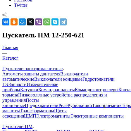
Twitter
Пускатель ПМ 12-250-621
Главная
—
Каталог
—
Пускатели электромагнитные
Автоматы защиты двигателя
Выключатели
автоматические
Выключатели концевые
Гидротолкатели
ТЭ
Запчасти
Измерительные
приборы
Катушки
Командоаппараты
Командоконтроллеры
Конта
тормоза
Низковольтные устройства распределения и
управления
Посты
кнопочные
Предохранители
Реле
Рубильники
Токоприемник
Тор
магниты
Трансформаторы
Щиты
освещения
ЩМП
Электромагниты
Электронные компоненты
—
Пускатели ПМ