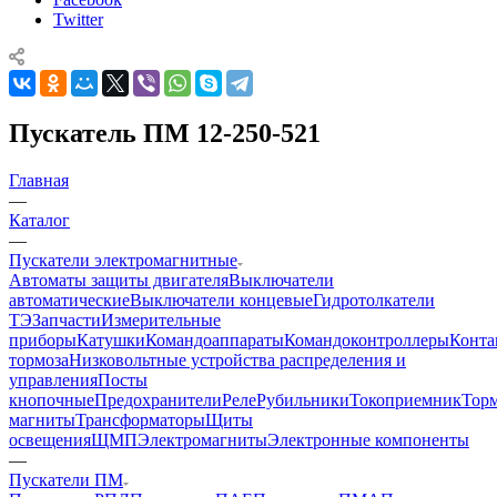
Twitter
Пускатель ПМ 12-250-521
Главная
—
Каталог
—
Пускатели электромагнитные
Автоматы защиты двигателя
Выключатели
автоматические
Выключатели концевые
Гидротолкатели
ТЭ
Запчасти
Измерительные
приборы
Катушки
Командоаппараты
Командоконтроллеры
Конта
тормоза
Низковольтные устройства распределения и
управления
Посты
кнопочные
Предохранители
Реле
Рубильники
Токоприемник
Тор
магниты
Трансформаторы
Щиты
освещения
ЩМП
Электромагниты
Электронные компоненты
—
Пускатели ПМ