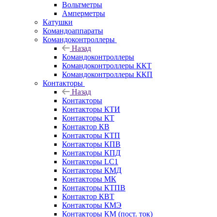
Вольтметры
Амперметры
Катушки
Командоаппараты
Командоконтроллеры
Назад
Командоконтроллеры
Командоконтроллеры ККТ
Командоконтроллеры ККП
Контакторы
Назад
Контакторы
Контакторы КТИ
Контакторы КТ
Контактор КВ
Контакторы КТП
Контакторы КПВ
Контакторы КПД
Контакторы LC1
Контакторы КМД
Контакторы МК
Контакторы КТПВ
Контактор КВТ
Контакторы КМЭ
Контакторы КМ (пост. ток)