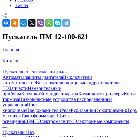
Twitter
Пускатель ПМ 12-100-621
Главная
—
Каталог
—
Пускатели электромагнитные
Автоматы защиты двигателя
Выключатели
автоматические
Выключатели концевые
Гидротолкатели
ТЭ
Запчасти
Измерительные
приборы
Катушки
Командоаппараты
Командоконтроллеры
Конта
тормоза
Низковольтные устройства распределения и
управления
Посты
кнопочные
Предохранители
Реле
Рубильники
Токоприемник
Тор
магниты
Трансформаторы
Щиты
освещения
ЩМП
Электромагниты
Электронные компоненты
—
Пускатели ПМ