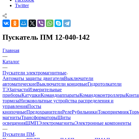
Twitter
Пускатель ПМ 12-040-142
Главная
—
Каталог
—
Пускатели электромагнитные
Автоматы защиты двигателя
Выключатели
автоматические
Выключатели концевые
Гидротолкатели
ТЭ
Запчасти
Измерительные
приборы
Катушки
Командоаппараты
Командоконтроллеры
Конта
тормоза
Низковольтные устройства распределения и
управления
Посты
кнопочные
Предохранители
Реле
Рубильники
Токоприемник
Тор
магниты
Трансформаторы
Щиты
освещения
ЩМП
Электромагниты
Электронные компоненты
—
Пускатели ПМ