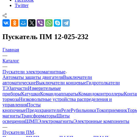
Twitter
Пускатель ПМ 12-025-232
Главная
—
Каталог
—
Пускатели электромагнитные
Автоматы защиты двигателя
Выключатели
автоматические
Выключатели концевые
Гидротолкатели
ТЭ
Запчасти
Измерительные
приборы
Катушки
Командоаппараты
Командоконтроллеры
Конта
тормоза
Низковольтные устройства распределения и
управления
Посты
кнопочные
Предохранители
Реле
Рубильники
Токоприемник
Тор
магниты
Трансформаторы
Щиты
освещения
ЩМП
Электромагниты
Электронные компоненты
—
Пускатели ПМ