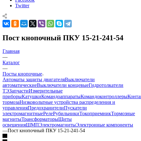
Twitter
Пост кнопочный ПКУ 15-21-241-54
Главная
—
Каталог
—
Посты кнопочные
Автоматы защиты двигателя
Выключатели
автоматические
Выключатели концевые
Гидротолкатели
ТЭ
Запчасти
Измерительные
приборы
Катушки
Командоаппараты
Командоконтроллеры
Конта
тормоза
Низковольтные устройства распределения и
управления
Предохранители
Пускатели
электромагнитные
Реле
Рубильники
Токоприемник
Тормозные
магниты
Трансформаторы
Щиты
освещения
ЩМП
Электромагниты
Электронные компоненты
—
Пост кнопочный ПКУ 15-21-241-54