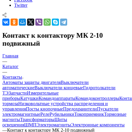
Twitter
Контакт к контактору МК 2-10
подвижный
Главная
—
Каталог
—
Контакты
Автоматы защиты двигателя
Выключатели
автоматические
Выключатели концевые
Гидротолкатели
ТЭ
Запчасти
Измерительные
приборы
Катушки
Командоаппараты
Командоконтроллеры
Конта
тормоза
Низковольтные устройства распределения и
управления
Посты кнопочные
Предохранители
Пускатели
электромагнитные
Реле
Рубильники
Токоприемник
Тормозные
магниты
Трансформаторы
Щиты
освещения
ЩМП
Электромагниты
Электронные компоненты
—
Контакт к контактору МК 2-10 подвижный