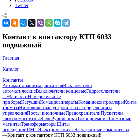
Twitter
Контакт к контактору КТП 6033
подвижный
Главная
—
Каталог
—
Контакты
Автоматы защиты двигателя
Выключатели
автоматические
Выключатели концевые
Гидротолкатели
ТЭ
Запчасти
Измерительные
приборы
Катушки
Командоаппараты
Командоконтроллеры
Конта
тормоза
Низковольтные устройства распределения и
управления
Посты кнопочные
Предохранители
Пускатели
электромагнитные
Реле
Рубильники
Токоприемник
Тормозные
магниты
Трансформаторы
Щиты
освещения
ЩМП
Электромагниты
Электронные компоненты
—
Контакт к контактору КТП 6033 подвижный