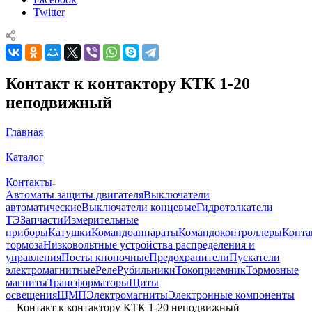
Twitter
Контакт к контактору КТК 1-20
неподвижный
Главная
—
Каталог
—
Контакты
Автоматы защиты двигателя
Выключатели
автоматические
Выключатели концевые
Гидротолкатели
ТЭ
Запчасти
Измерительные
приборы
Катушки
Командоаппараты
Командоконтроллеры
Конта
тормоза
Низковольтные устройства распределения и
управления
Посты кнопочные
Предохранители
Пускатели
электромагнитные
Реле
Рубильники
Токоприемник
Тормозные
магниты
Трансформаторы
Щиты
освещения
ЩМП
Электромагниты
Электронные компоненты
—
Контакт к контактору КТК 1-20 неподвижный