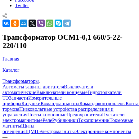
Twitter
Трансформатор ОСМ1-0,1 660/5-22-
220/110
Главная
—
Каталог
—
Трансформаторы
Автоматы защиты двигателя
Выключатели
автоматические
Выключатели концевые
Гидротолкатели
ТЭ
Запчасти
Измерительные
приборы
Катушки
Командоаппараты
Командоконтроллеры
Конта
тормоза
Низковольтные устройства распределения и
управления
Посты кнопочные
Предохранители
Пускатели
электромагнитные
Реле
Рубильники
Токоприемник
Тормозные
магниты
Щиты
освещения
ЩМП
Электромагниты
Электронные компоненты
—