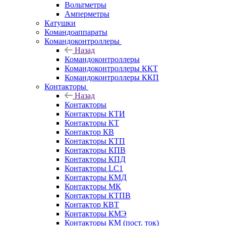
Вольтметры
Амперметры
Катушки
Командоаппараты
Командоконтроллеры
Назад
Командоконтроллеры
Командоконтроллеры ККТ
Командоконтроллеры ККП
Контакторы
Назад
Контакторы
Контакторы КТИ
Контакторы КТ
Контактор КВ
Контакторы КТП
Контакторы КПВ
Контакторы КПД
Контакторы LC1
Контакторы КМД
Контакторы МК
Контакторы КТПВ
Контактор КВТ
Контакторы КМЭ
Контакторы КМ (пост. ток)