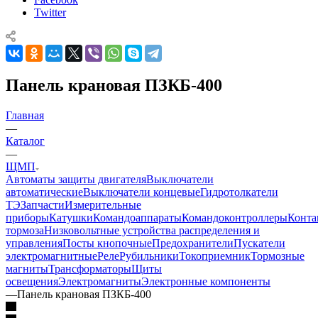
Twitter
Панель крановая ПЗКБ-400
Главная
—
Каталог
—
ЩМП
Автоматы защиты двигателя
Выключатели
автоматические
Выключатели концевые
Гидротолкатели
ТЭ
Запчасти
Измерительные
приборы
Катушки
Командоаппараты
Командоконтроллеры
Конта
тормоза
Низковольтные устройства распределения и
управления
Посты кнопочные
Предохранители
Пускатели
электромагнитные
Реле
Рубильники
Токоприемник
Тормозные
магниты
Трансформаторы
Щиты
освещения
Электромагниты
Электронные компоненты
—
Панель крановая ПЗКБ-400