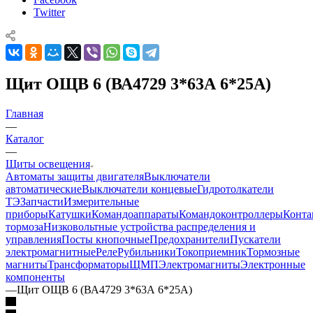
Twitter
Щит ОЩВ 6 (ВА4729 3*63А 6*25А)
Главная
—
Каталог
—
Щиты освещения
Автоматы защиты двигателя
Выключатели
автоматические
Выключатели концевые
Гидротолкатели
ТЭ
Запчасти
Измерительные
приборы
Катушки
Командоаппараты
Командоконтроллеры
Конта
тормоза
Низковольтные устройства распределения и
управления
Посты кнопочные
Предохранители
Пускатели
электромагнитные
Реле
Рубильники
Токоприемник
Тормозные
магниты
Трансформаторы
ЩМП
Электромагниты
Электронные
компоненты
—
Щит ОЩВ 6 (ВА4729 3*63А 6*25А)