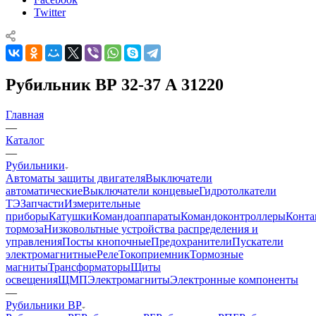
Twitter
Рубильник ВР 32-37 А 31220
Главная
—
Каталог
—
Рубильники
Автоматы защиты двигателя
Выключатели
автоматические
Выключатели концевые
Гидротолкатели
ТЭ
Запчасти
Измерительные
приборы
Катушки
Командоаппараты
Командоконтроллеры
Конта
тормоза
Низковольтные устройства распределения и
управления
Посты кнопочные
Предохранители
Пускатели
электромагнитные
Реле
Токоприемник
Тормозные
магниты
Трансформаторы
Щиты
освещения
ЩМП
Электромагниты
Электронные компоненты
—
Рубильники ВР