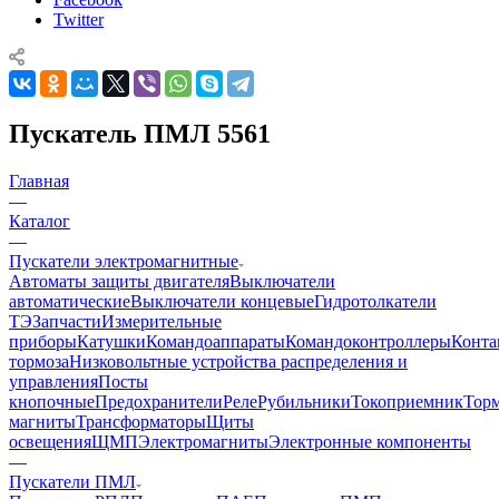
Twitter
Пускатель ПМЛ 5561
Главная
—
Каталог
—
Пускатели электромагнитные
Автоматы защиты двигателя
Выключатели
автоматические
Выключатели концевые
Гидротолкатели
ТЭ
Запчасти
Измерительные
приборы
Катушки
Командоаппараты
Командоконтроллеры
Конта
тормоза
Низковольтные устройства распределения и
управления
Посты
кнопочные
Предохранители
Реле
Рубильники
Токоприемник
Тор
магниты
Трансформаторы
Щиты
освещения
ЩМП
Электромагниты
Электронные компоненты
—
Пускатели ПМЛ