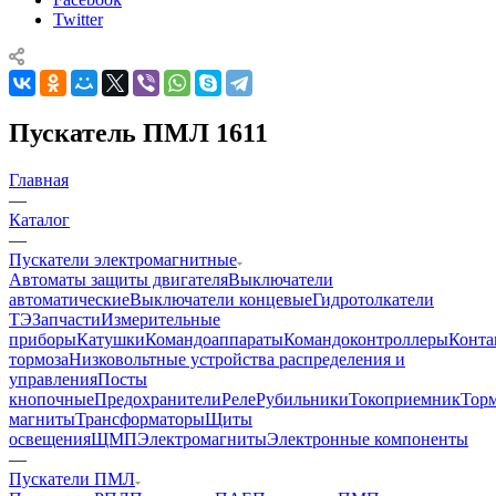
Twitter
Пускатель ПМЛ 1611
Главная
—
Каталог
—
Пускатели электромагнитные
Автоматы защиты двигателя
Выключатели
автоматические
Выключатели концевые
Гидротолкатели
ТЭ
Запчасти
Измерительные
приборы
Катушки
Командоаппараты
Командоконтроллеры
Конта
тормоза
Низковольтные устройства распределения и
управления
Посты
кнопочные
Предохранители
Реле
Рубильники
Токоприемник
Тор
магниты
Трансформаторы
Щиты
освещения
ЩМП
Электромагниты
Электронные компоненты
—
Пускатели ПМЛ