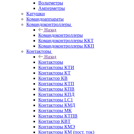
Вольтметры
Амперметры
Катушки
Командоаппараты
Командоконтроллеры
Назад
Командоконтроллеры
Командоконтроллеры ККТ
Командоконтроллеры ККП
Контакторы
Назад
Контакторы
Контакторы КТИ
Контакторы КТ
Контактор КВ
Контакторы КТП
Контакторы КПВ
Контакторы КПД
Контакторы LC1
Контакторы КМД
Контакторы МК
Контакторы КТПВ
Контактор КВТ
Контакторы КМЭ
Контакторы КМ (пост. ток)