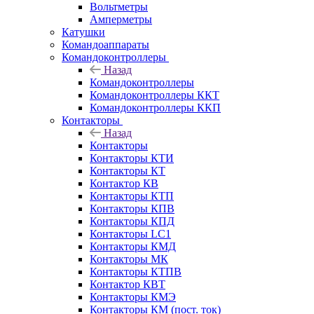
Вольтметры
Амперметры
Катушки
Командоаппараты
Командоконтроллеры
Назад
Командоконтроллеры
Командоконтроллеры ККТ
Командоконтроллеры ККП
Контакторы
Назад
Контакторы
Контакторы КТИ
Контакторы КТ
Контактор КВ
Контакторы КТП
Контакторы КПВ
Контакторы КПД
Контакторы LC1
Контакторы КМД
Контакторы МК
Контакторы КТПВ
Контактор КВТ
Контакторы КМЭ
Контакторы КМ (пост. ток)