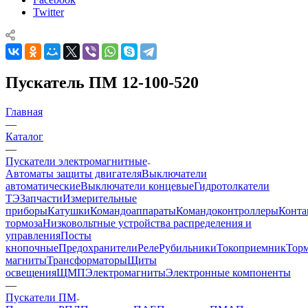
Twitter
Пускатель ПМ 12-100-520
Главная
—
Каталог
—
Пускатели электромагнитные
Автоматы защиты двигателя
Выключатели
автоматические
Выключатели концевые
Гидротолкатели
ТЭ
Запчасти
Измерительные
приборы
Катушки
Командоаппараты
Командоконтроллеры
Конта
тормоза
Низковольтные устройства распределения и
управления
Посты
кнопочные
Предохранители
Реле
Рубильники
Токоприемник
Тор
магниты
Трансформаторы
Щиты
освещения
ЩМП
Электромагниты
Электронные компоненты
—
Пускатели ПМ