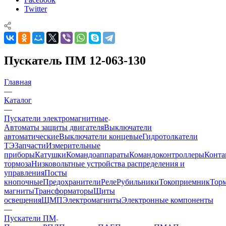
Twitter
Пускатель ПМ 12-063-130
Главная
—
Каталог
—
Пускатели электромагнитные
Автоматы защиты двигателя
Выключатели
автоматические
Выключатели концевые
Гидротолкатели
ТЭ
Запчасти
Измерительные
приборы
Катушки
Командоаппараты
Командоконтроллеры
Конта
тормоза
Низковольтные устройства распределения и
управления
Посты
кнопочные
Предохранители
Реле
Рубильники
Токоприемник
Тор
магниты
Трансформаторы
Щиты
освещения
ЩМП
Электромагниты
Электронные компоненты
—
Пускатели ПМ