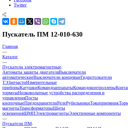
Twitter
Пускатель ПМ 12-010-630
Главная
—
Каталог
—
Пускатели электромагнитные
Автоматы защиты двигателя
Выключатели
автоматические
Выключатели концевые
Гидротолкатели
ТЭ
Запчасти
Измерительные
приборы
Катушки
Командоаппараты
Командоконтроллеры
Конта
тормоза
Низковольтные устройства распределения и
управления
Посты
кнопочные
Предохранители
Реле
Рубильники
Токоприемник
Тор
магниты
Трансформаторы
Щиты
освещения
ЩМП
Электромагниты
Электронные компоненты
—
Пускатели ПМ