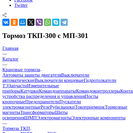
Twitter
Тормоз ТКП-300 с МП-301
Главная
—
Каталог
—
Крановые тормоза
Автоматы защиты двигателя
Выключатели
автоматические
Выключатели концевые
Гидротолкатели
ТЭ
Запчасти
Измерительные
приборы
Катушки
Командоаппараты
Командоконтроллеры
Конта
устройства распределения и управления
Посты
кнопочные
Предохранители
Пускатели
электромагнитные
Реле
Рубильники
Токоприемник
Тормозные
магниты
Трансформаторы
Щиты
освещения
ЩМП
Электромагниты
Электронные компоненты
—
Тормоза ТКП