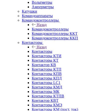
Вольтметры
Амперметры
Катушки
Командоаппараты
Командоконтроллеры
Назад
Командоконтроллеры
Командоконтроллеры ККТ
Командоконтроллеры ККП
Контакторы
Назад
Контакторы
Контакторы КТИ
Контакторы КТ
Контактор КВ
Контакторы КТП
Контакторы КПВ
Контакторы КПД
Контакторы LC1
Контакторы КМД
Контакторы МК
Контакторы КТПВ
Контактор КВТ
Контакторы КМЭ
Контакторы КМ (пост. ток)