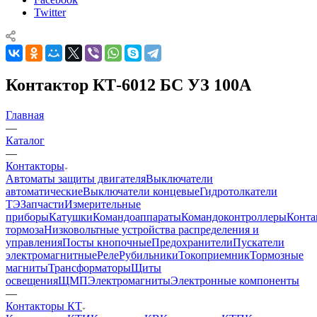
Twitter
Контактор КТ-6012 БС УЗ 100А
Главная
—
Каталог
—
Контакторы
Автоматы защиты двигателя
Выключатели
автоматические
Выключатели концевые
Гидротолкатели
ТЭ
Запчасти
Измерительные
приборы
Катушки
Командоаппараты
Командоконтроллеры
Конта
тормоза
Низковольтные устройства распределения и
управления
Посты кнопочные
Предохранители
Пускатели
электромагнитные
Реле
Рубильники
Токоприемник
Тормозные
магниты
Трансформаторы
Щиты
освещения
ЩМП
Электромагниты
Электронные компоненты
—
Контакторы КТ